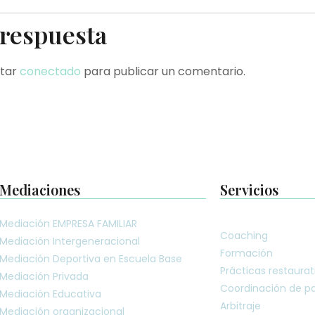
 respuesta
star
conectado
para publicar un comentario.
Mediaciones
Servicios
Mediación EMPRESA FAMILIAR
Coaching
Mediación Intergeneracional
Formación
Mediación Deportiva en Escuela Base
Prácticas restaurat
Mediación Privada
Coordinación de pa
Mediación Educativa
Arbitraje
Mediación organizacional