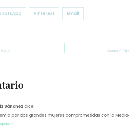
WhatsApp
Pinterest
Email
 POLLO
Cuento «TIENE
tario
iz Sánchez
dice:
remio par dos grandes mujeres comprometidas con la Media
esponder