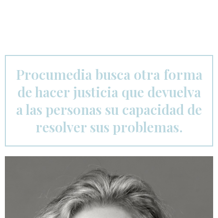
Procumedia busca otra forma
de hacer justicia que devuelva
a las personas su capacidad de
resolver sus problemas.